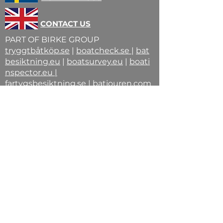
CONTACT US
PART OF BIRKE GROUP
tryggtbåtköp.se
|
boatcheck.se
|
bat
besiktning.eu
|
boatsurvey.eu
|
boati
nspector.eu
|
fartygsbesiktning.se
|
batjouren.com
|
birke.group
STEPHAN BIRKE -Din vän på vågen
⚓-
Förordnad fartygsinspektör |
Auktoriserad båtbesiktningsman |
Ordförande B.B.R. | Maskiningenjör
© 2026 Stephan Birke | Birke Group –
Den yttersta instansen för
fartygsförvärv.Fartygsbesiktning
Birke | Fartygsinspektion Birke |