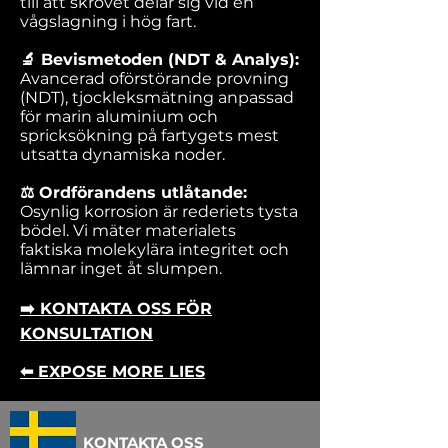
till att skrovet delar sig vid en
vågslagning i hög fart.
🔬 Bevismetoden (NDT & Analys):
Avancerad oförstörande provning
(NDT), tjockleksmätning anpassad
för marin aluminium och
spricksökning på fartygets mest
utsatta dynamiska noder.
⚖️ Ordförandens utlåtande:
Osynlig korrosion är rederiets tysta
bödel. Vi mäter materialets
faktiska molekylära integritet och
lämnar inget åt slumpen.
➡️ KONTAKTA OSS FÖR
KONSULTATION
⬅ EXPOSE MORE LIES
KONTAKTA OSS